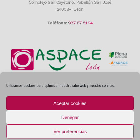
Complejo San Cayetano. Pabellón San José
24008- León
Teléfono:
987 87 51 94
Utilizamos cookies para optimizar nuestro sitio web y nuestro servicio.
Privacidad
Aceptar cookies
AVISOS LEGALES
POLÍTICA DE PRIVACIDAD
Denegar
POLÍTICA DE COOKIES
Ver preferencias