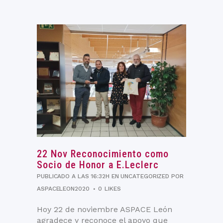
22 Nov
Reconocimiento como
Socio de Honor a E.Leclerc
PUBLICADO A LAS 16:32H
EN
UNCATEGORIZED
POR
ASPACELEON2020
0
LIKES
Hoy 22 de noviembre ASPACE León
agradece y reconoce el apoyo que