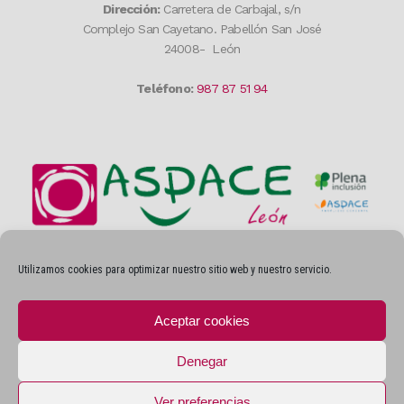
Dirección:
Carretera de Carbajal, s/n
Complejo San Cayetano. Pabellón San José
24008- León
Teléfono:
987 87 51 94
Utilizamos cookies para optimizar nuestro sitio web y nuestro servicio.
Privacidad
Aceptar cookies
AVISOS LEGALES
POLÍTICA DE PRIVACIDAD
Denegar
POLÍTICA DE COOKIES
Ver preferencias