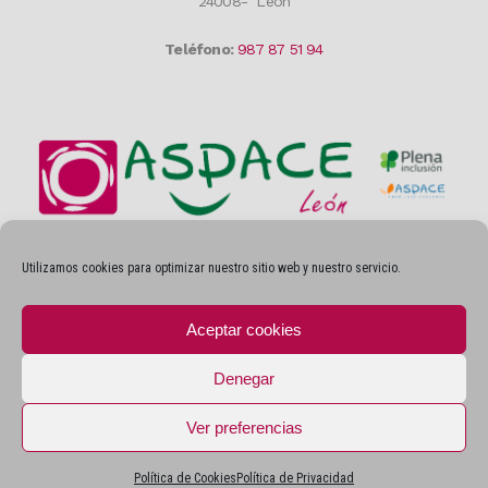
24008- León
Teléfono:
987 87 51 94
Utilizamos cookies para optimizar nuestro sitio web y nuestro servicio.
Privacidad
Aceptar cookies
AVISOS LEGALES
POLÍTICA DE PRIVACIDAD
Denegar
POLÍTICA DE COOKIES
Ver preferencias
Política de Cookies
Política de Privacidad