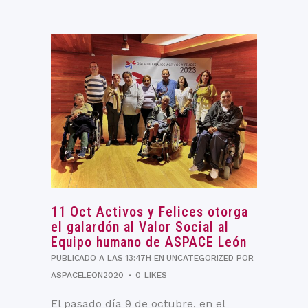
11 Oct
Activos y Felices otorga
el galardón al Valor Social al
Equipo humano de ASPACE León
PUBLICADO A LAS 13:47H
EN
UNCATEGORIZED
POR
ASPACELEON2020
0
LIKES
El pasado día 9 de octubre, en el